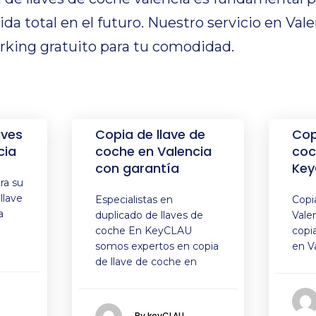
da total en el futuro. Nuestro servicio en Val
arking gratuito para tu comodidad.
aves
Copia de llave de
Cop
cia
coche en Valencia
coc
con garantía
Key
ra su
llave
Especialistas en
Copi
a
duplicado de llaves de
Vale
coche En KeyCLAU
copi
somos expertos en copia
en V
de llave de coche en
By keyCLAU