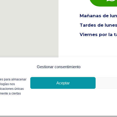
Mañanas de lune
Tardes de lunes
Viernes por la 
Gestionar consentimiento
Política de cookies (UE)
Política de Privacidad
Aviso legal
kies para almacenar
Diseño web
Media Next Ltd.
Aceptar
ologías nos
ficaciones únicas
amente a ciertas