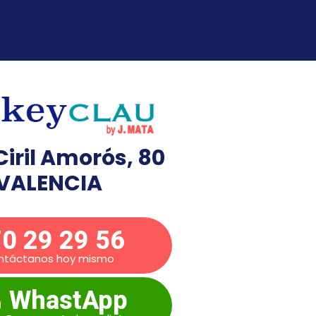
Ciril Amorós, 80
VALENCIA
0 29 29 56
ntáctanos hoy mismo
WhastApp