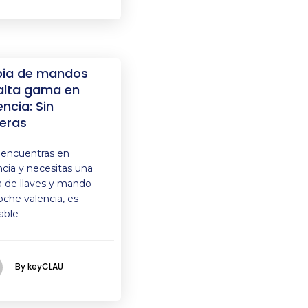
ia de mandos
alta gama en
encia: Sin
eras
e encuentras en
ncia y necesitas una
a de llaves y mando
oche valencia, es
able
By keyCLAU