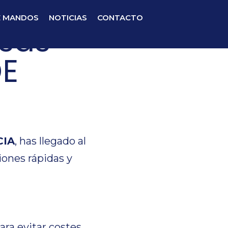
E MANDOS
NOTICIAS
CONTACTO
asas
DE
CIA
, has llegado al
iones rápidas y
ara evitar costes