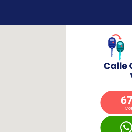
Calle 
67
Co