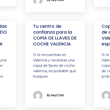
das
Tu centro de
Cop
ADO
confianza para la
de 
COPIA DE LLAVES DE
Val
A
COCHE VALENCIA
esp
Si te encuentras en
Si t
 una
Valencia y necesitas una
Vale
de
copia de llaves de coche
copi
valencia, es probable que
de c
es
busques
prob
By keyCLAU