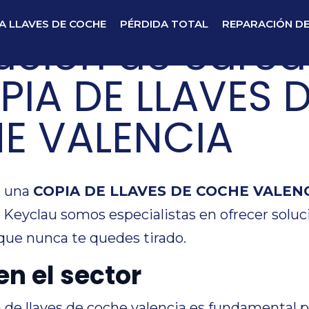
A LLAVES DE COCHE
PÉRDIDA TOTAL
REPARACIÓN D
tución de carc
PIA DE LLAVES 
E VALENCIA
o una
COPIA DE LLAVES DE COCHE VALEN
n Keyclau somos especialistas en ofrecer soluc
que nunca te quedes tirado.
en el sector
a de llaves de coche valencia es fundamental p