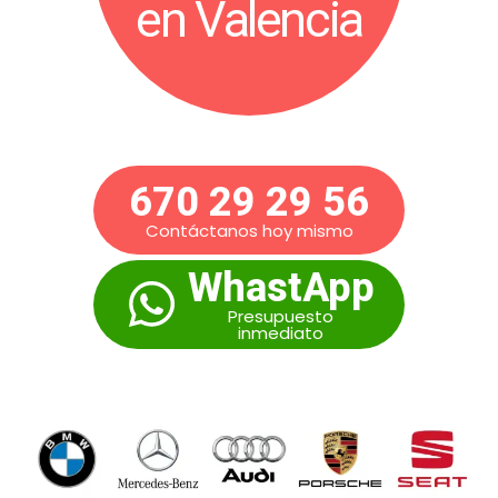
en Valencia
670 29 29 56
Contáctanos hoy mismo
WhastApp
Presupuesto
inmediato