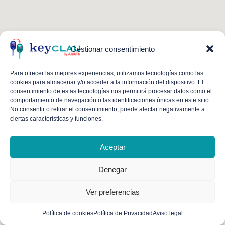
Gestionar consentimiento
Para ofrecer las mejores experiencias, utilizamos tecnologías como las
cookies para almacenar y/o acceder a la información del dispositivo. El
consentimiento de estas tecnologías nos permitirá procesar datos como el
comportamiento de navegación o las identificaciones únicas en este sitio.
No consentir o retirar el consentimiento, puede afectar negativamente a
Hola, soy Mario ¿Necesitas una copia de
ciertas características y funciones.
la llave o del mando de tu coche o
moto? Estoy aquí para ayudarte, en
Aceptar
menos de 30 minutos la tendrás.
Calle Ciril Amorós, 80
Denegar
VALENCIA
Ver preferencias
¡Mándame un mensaje!
670 29 29 56
Política de cookies
Política de Privacidad
Aviso legal