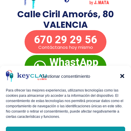
Calle Ciril Amorós, 80
VALENCIA
670 29 29 56
Contáctanos hoy mismo
WhastApp
Presupuesto
inmediato
Gestionar consentimiento
Para ofrecer las mejores experiencias, utilizamos tecnologías como las
cookies para almacenar y/o acceder a la información del dispositivo. El
Mañanas de lunes a viernes:
De 9:00 a 14:00
consentimiento de estas tecnologías nos permitirá procesar datos como el
comportamiento de navegación o las identificaciones únicas en este sitio.
Tardes de lunes a jueves:
De 16:30 a 19:30
No consentir o retirar el consentimiento, puede afectar negativamente a
ciertas características y funciones.
Viernes por la tarde y sábados con cita
previa.