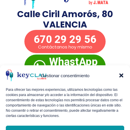
Calle Ciril Amorós, 80
VALENCIA
670 29 29 56
Contáctanos hoy mismo
WhastApp
Presupuesto
inmediato
Gestionar consentimiento
Para ofrecer las mejores experiencias, utilizamos tecnologías como las
cookies para almacenar y/o acceder a la información del dispositivo. El
Mañanas de lunes a viernes:
De 9:00 a 14:00
consentimiento de estas tecnologías nos permitirá procesar datos como el
comportamiento de navegación o las identificaciones únicas en este sitio.
Tardes de lunes a jueves:
De 16:30 a 19:30
No consentir o retirar el consentimiento, puede afectar negativamente a
ciertas características y funciones.
Viernes por la tarde y sábados con cita
previa.