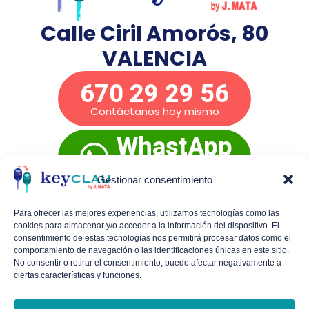
Calle Ciril Amorós, 80
VALENCIA
670 29 29 56
Contáctanos hoy mismo
WhastApp
Presupuesto
inmediato
Gestionar consentimiento
Para ofrecer las mejores experiencias, utilizamos tecnologías como las
cookies para almacenar y/o acceder a la información del dispositivo. El
Mañanas de lunes a viernes:
De 9:00 a 14:00
consentimiento de estas tecnologías nos permitirá procesar datos como el
comportamiento de navegación o las identificaciones únicas en este sitio.
Tardes de lunes a jueves:
De 16:30 a 19:30
No consentir o retirar el consentimiento, puede afectar negativamente a
ciertas características y funciones.
Viernes por la tarde y sábados con cita
previa.