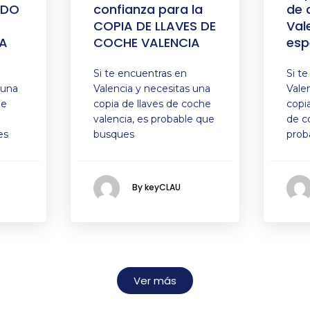
ADO
confianza para la
de 
COPIA DE LLAVES DE
Val
A
COCHE VALENCIA
esp
Si te encuentras en
Si t
 una
Valencia y necesitas una
Vale
de
copia de llaves de coche
copi
valencia, es probable que
de c
es
busques
prob
By keyCLAU
Ver más