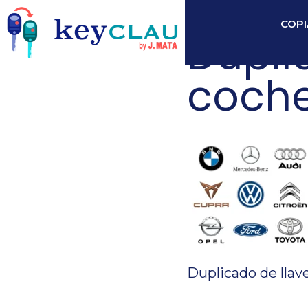
COPI
Dupli
coche
Duplicado de llav