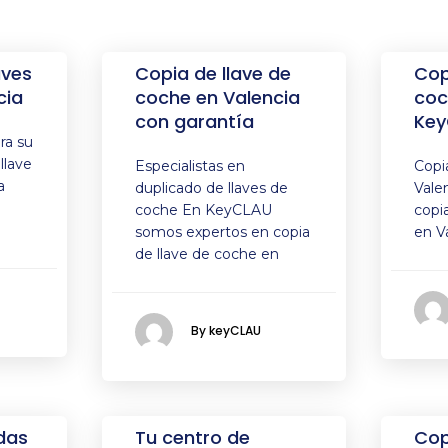
aves
Copia de llave de
Cop
cia
coche en Valencia
coc
con garantía
Key
ra su
llave
Especialistas en
Copi
a
duplicado de llaves de
Vale
coche En KeyCLAU
copi
somos expertos en copia
en V
de llave de coche en
By keyCLAU
das
Tu centro de
Cop