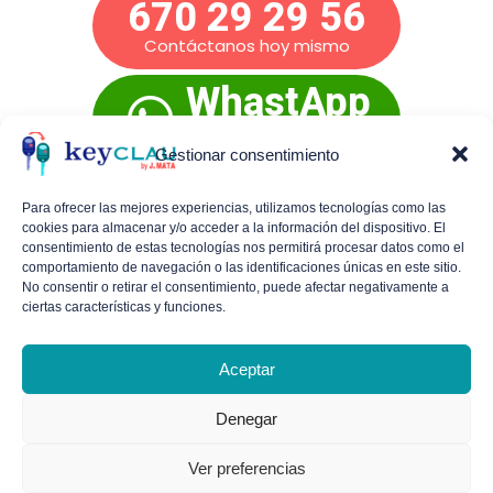
670 29 29 56
Contáctanos hoy mismo
WhastApp
Presupuesto
inmediato
Gestionar consentimiento
Para ofrecer las mejores experiencias, utilizamos tecnologías como las
cookies para almacenar y/o acceder a la información del dispositivo. El
Mañanas de lunes a viernes:
De 9:00 a 14:00
consentimiento de estas tecnologías nos permitirá procesar datos como el
comportamiento de navegación o las identificaciones únicas en este sitio.
Tardes de lunes a jueves:
De 16:30 a 19:30
No consentir o retirar el consentimiento, puede afectar negativamente a
ciertas características y funciones.
Viernes por la tarde y sábados con cita
previa.
Aceptar
Denegar
Política de cookies (UE)
Política de Privacidad
Aviso legal
Ver preferencias