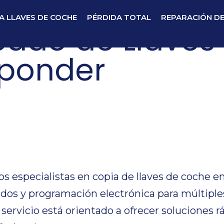
A LLAVES DE COCHE
PÉRDIDA TOTAL
REPARACIÓN D
cado de Llaves
ponder
cado de Llaves
ponder
especialistas en copia de llaves de coche en
dos y programación electrónica para múltiple
ervicio está orientado a ofrecer soluciones r