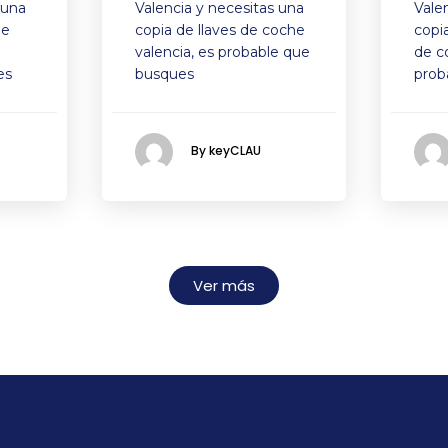
 una
Valencia y necesitas una
Vale
de
copia de llaves de coche
copi
valencia, es probable que
de c
es
busques
prob
By keyCLAU
Ver más