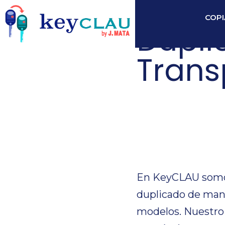
COPI
Dupli
Trans
Dupli
Trans
En KeyCLAU somos 
duplicado de man
modelos. Nuestro s