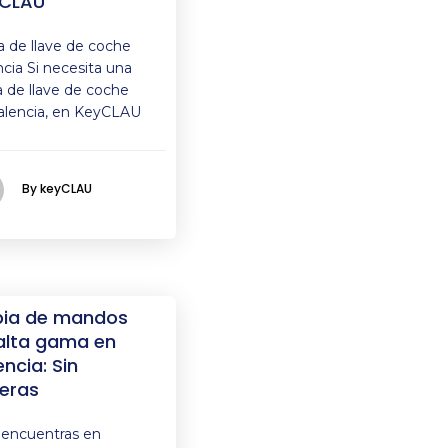
CLAU
a de llave de coche
ncia Si necesita una
a de llave de coche
alencia, en KeyCLAU
By keyCLAU
ia de mandos
alta gama en
encia: Sin
eras
e encuentras en