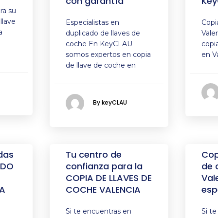
con garantía
Key
ra su
llave
Especialistas en
Copi
a
duplicado de llaves de
Vale
coche En KeyCLAU
copi
somos expertos en copia
en V
de llave de coche en
By keyCLAU
das
Tu centro de
Cop
ADO
confianza para la
de 
COPIA DE LLAVES DE
Val
A
COCHE VALENCIA
esp
Si te encuentras en
Si t