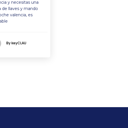
ncia y necesitas una
a de llaves y mando
oche valencia, es
able
By keyCLAU