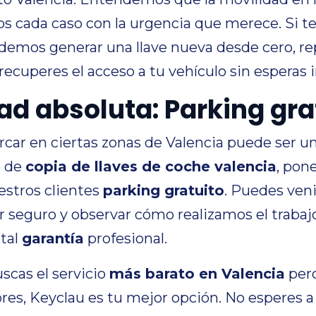
os cada caso con la urgencia que merece. Si t
odemos generar una llave nueva desde cero, r
ecuperes el acceso a tu vehículo sin esperas 
d absoluta: Parking gra
ar en ciertas zonas de Valencia puede ser una
io de
copia de llaves de coche valencia
, pon
estros clientes
parking gratuito
. Puedes veni
ar seguro y observar cómo realizamos el trabaj
otal
garantía
profesional.
uscas el servicio
más barato en Valencia
pero
ores, Keyclau es tu mejor opción. No esperes a