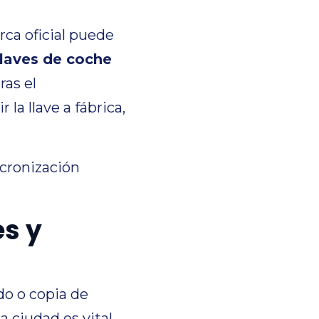
ca oficial puede
llaves de coche
ras el
la llave a fábrica,
ncronización
es y
do o copia de
ciudad es vital,