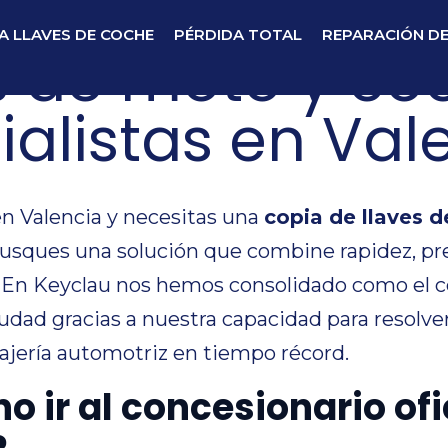
A LLAVES DE COCHE
PÉRDIDA TOTAL
REPARACIÓN D
s de moto y co
ialistas en Val
en Valencia y necesitas una
copia de llaves d
usques una solución que combine rapidez, prec
a. En Keyclau nos hemos consolidado como el 
ciudad gracias a nuestra capacidad para resolv
ajería automotriz en tiempo récord.
no ir al concesionario ofi