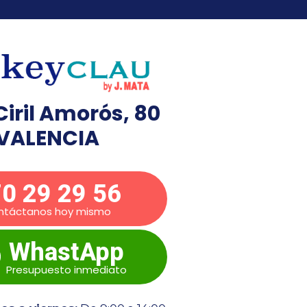
Ciril Amorós, 80
VALENCIA
0 29 29 56
ntáctanos hoy mismo
WhastApp
Presupuesto inmediato