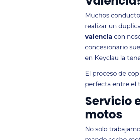
Valencia
Muchos conductore
realizar un duplic
valencia
con noso
concesionario suel
en Keyclau la te
El proceso de cop
perfecta entre el 
Servicio 
motos
No solo trabajamo
mando coche moto 