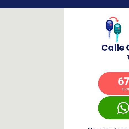
Calle 
67
Co