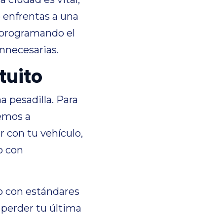
e enfrentas a una
eprogramando el
innecesarias.
tuito
 pesadilla. Para
emos a
r con tu vehículo,
o con
 con estándares
 perder tu última