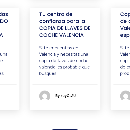
das
Tu centro de
Cop
ADO
confianza para la
de 
COPIA DE LLAVES DE
Val
A
COCHE VALENCIA
esp
Si te encuentras en
Si t
 una
Valencia y necesitas una
Vale
de
copia de llaves de coche
copi
valencia, es probable que
de c
es
busques
prob
By keyCLAU