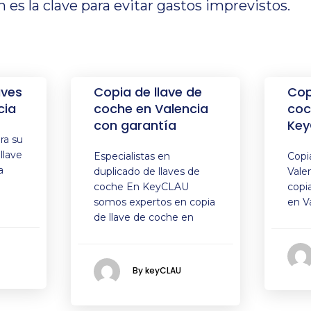
ón es la clave para evitar gastos imprevistos.
aves
Copia de llave de
Cop
cia
coche en Valencia
coc
con garantía
Key
ra su
llave
Especialistas en
Copi
a
duplicado de llaves de
Vale
coche En KeyCLAU
copi
somos expertos en copia
en V
de llave de coche en
By keyCLAU