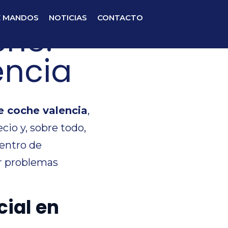
E MANDOS
NOTICIAS
CONTACTO
che:
encia
e coche valencia
,
io y, sobre todo,
centro de
er problemas
cial en