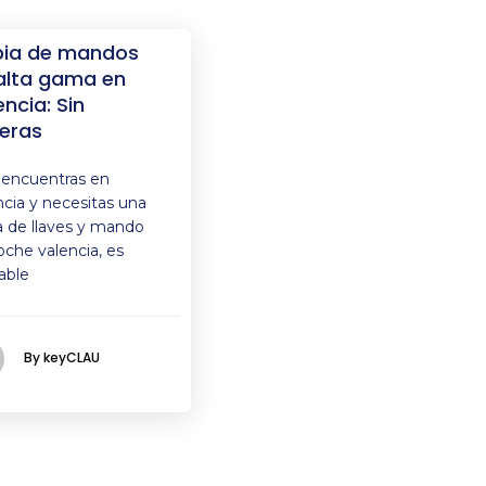
ia de mandos
alta gama en
encia: Sin
eras
e encuentras en
ncia y necesitas una
a de llaves y mando
oche valencia, es
able
By keyCLAU