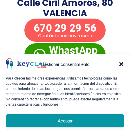
Calle Ciril Amorós, 80
VALENCIA
670 29 29 56
Contáctanos hoy mismo
WhastApp
Presupuesto
inmediato
Gestionar consentimiento
Para ofrecer las mejores experiencias, utilizamos tecnologías como las
cookies para almacenar y/o acceder a la información del dispositivo. El
Mañanas de lunes a viernes:
De 9:00 a 14:00
consentimiento de estas tecnologías nos permitirá procesar datos como el
comportamiento de navegación o las identificaciones únicas en este sitio.
Tardes de lunes a jueves:
De 16:30 a 19:30
No consentir o retirar el consentimiento, puede afectar negativamente a
ciertas características y funciones.
Viernes por la tarde y sábados con cita
previa.
Aceptar