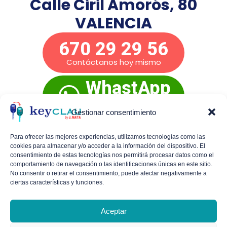
Calle Ciril Amorós, 80
VALENCIA
670 29 29 56
Contáctanos hoy mismo
WhastApp
Presupuesto
inmediato
Gestionar consentimiento
Para ofrecer las mejores experiencias, utilizamos tecnologías como las
cookies para almacenar y/o acceder a la información del dispositivo. El
Mañanas de lunes a viernes:
De 9:00 a 14:00
consentimiento de estas tecnologías nos permitirá procesar datos como el
comportamiento de navegación o las identificaciones únicas en este sitio.
Tardes de lunes a jueves:
De 16:30 a 19:30
No consentir o retirar el consentimiento, puede afectar negativamente a
ciertas características y funciones.
Viernes por la tarde y sábados con cita
previa.
Aceptar