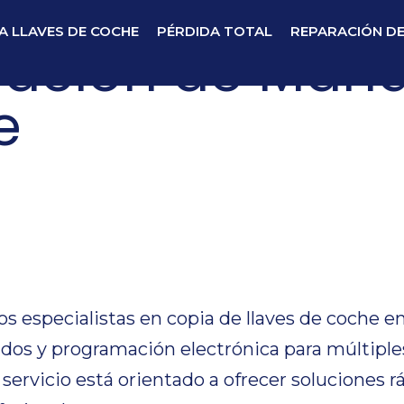
A LLAVES DE COCHE
PÉRDIDA TOTAL
REPARACIÓN D
ación de Man
e
ación de Man
e
especialistas en copia de llaves de coche en
dos y programación electrónica para múltiple
ervicio está orientado a ofrecer soluciones r