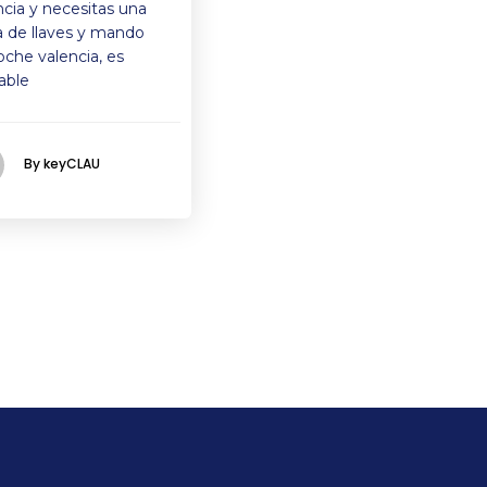
ncia y necesitas una
a de llaves y mando
oche valencia, es
able
By keyCLAU