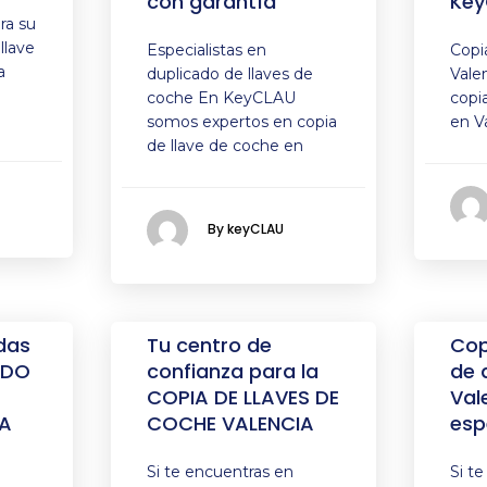
con garantía
Key
ra su
llave
Especialistas en
Copi
a
duplicado de llaves de
Vale
coche En KeyCLAU
copi
somos expertos en copia
en V
de llave de coche en
By keyCLAU
das
Tu centro de
Cop
ADO
confianza para la
de 
COPIA DE LLAVES DE
Val
A
COCHE VALENCIA
esp
Si te encuentras en
Si t