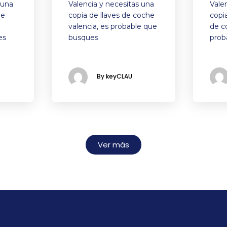
 una
Valencia y necesitas una
Vale
de
copia de llaves de coche
copi
valencia, es probable que
de c
es
busques
prob
By keyCLAU
Ver más