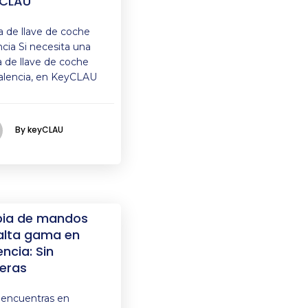
CLAU
a de llave de coche
ncia Si necesita una
a de llave de coche
alencia, en KeyCLAU
By keyCLAU
ia de mandos
alta gama en
encia: Sin
eras
e encuentras en