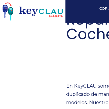
COPI
Repar
Coch
Repar
Coch
En KeyCLAU somos 
duplicado de man
modelos. Nuestro s