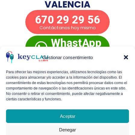
VALENCIA
670 29 29 56
Contáctanos hoy mismo
WhastApp
Presupuesto
inmediato
Gestionar consentimiento
Para ofrecer las mejores experiencias, utilizamos tecnologías como las
cookies para almacenar y/o acceder a la información del dispositivo. El
Mañanas de lunes a viernes:
De 9:00 a 14:00
consentimiento de estas tecnologías nos permitirá procesar datos como el
comportamiento de navegación o las identificaciones únicas en este sitio.
Tardes de lunes a jueves:
De 16:30 a 19:30
No consentir o retirar el consentimiento, puede afectar negativamente a
ciertas características y funciones.
Viernes por la tarde y sábados con cita
previa.
Aceptar
Denegar
Política de cookies (UE)
Política de Privacidad
Aviso legal