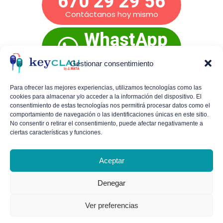
670 29 29 56
Contáctanos hoy mismo
WhastApp
Presupuesto
inmediato
Gestionar consentimiento
Para ofrecer las mejores experiencias, utilizamos tecnologías como las
cookies para almacenar y/o acceder a la información del dispositivo. El
Mañanas de lunes a viernes:
De 9:00 a 14:00
consentimiento de estas tecnologías nos permitirá procesar datos como el
comportamiento de navegación o las identificaciones únicas en este sitio.
Tardes de lunes a jueves:
De 16:30 a 19:30
No consentir o retirar el consentimiento, puede afectar negativamente a
ciertas características y funciones.
Viernes por la tarde y sábados con cita
previa.
Aceptar
Denegar
Política de cookies (UE)
Política de Privacidad
Aviso legal
Ver preferencias
Diseño web
Media Next Ltd.